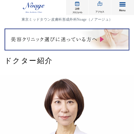
me
診療
アクセス
スケジュール
東京ミッドタウン皮膚科形成外科Noage（ノアージュ）
ドクター紹介