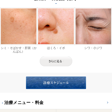
シミ・そばかす・肝斑（か
ほくろ・イボ
シワ・小ジワ
んぱん）
治療メニュー・料金