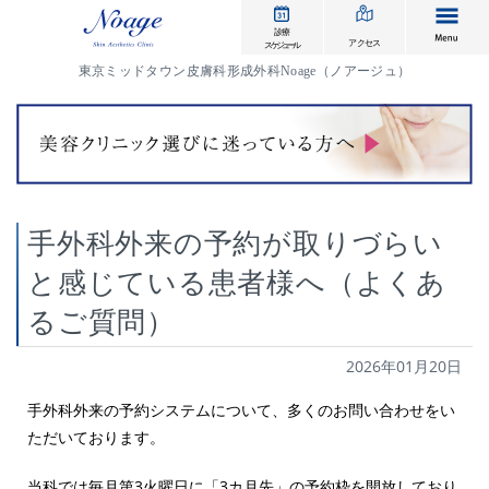
me
診療
アクセス
スケジュール
東京ミッドタウン皮膚科形成外科Noage（ノアージュ）
手外科外来の予約が取りづらい
と感じている患者様へ（よくあ
るご質問）
2026年01月20日
手外科外来の予約システムについて、多くのお問い合わせをい
ただいております。
当科では毎月第3火曜日に「3カ月先」の予約枠を開放しており