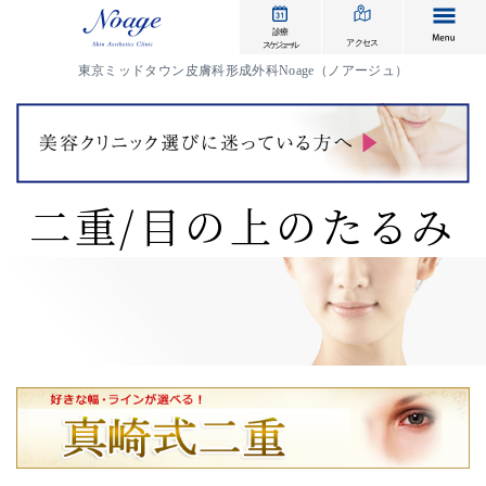
me
診療
アクセス
スケジュール
東京ミッドタウン皮膚科形成外科Noage（ノアージュ）
二重/目の上のたるみ