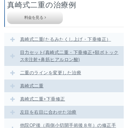
真崎式二重の治療例
料金を見る
真崎式二重(たるみたくし上げ・下垂修正）
目力セット(真崎式二重・下垂修正+額ボトック
ス®注射+鼻筋ヒアルロン酸)
二重のラインを変更した治療
真崎式二重
真崎式二重+下垂修正
左目を右目に合わせた治療
他院OP後（両側小切開手術後８年）の修正手