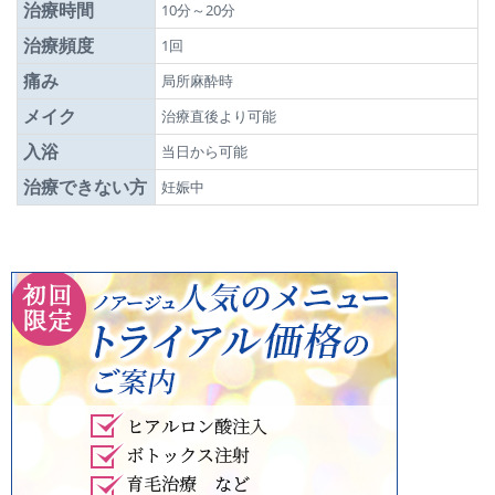
治療時間
10分～20分
治療頻度
1回
痛み
局所麻酔時
メイク
治療直後より可能
入浴
当日から可能
治療できない方
妊娠中