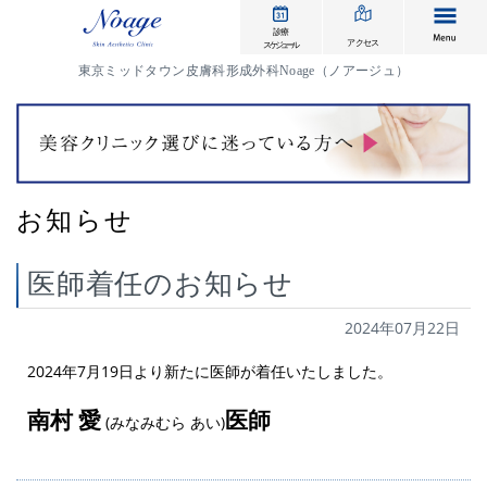
me
診療
アクセス
スケジュール
東京ミッドタウン皮膚科形成外科Noage（ノアージュ）
お知らせ
医師着任のお知らせ
2024年07月22日
2024年7月19日より新たに医師が着任いたしました。
南村 愛
医師
(みなみむら あい)