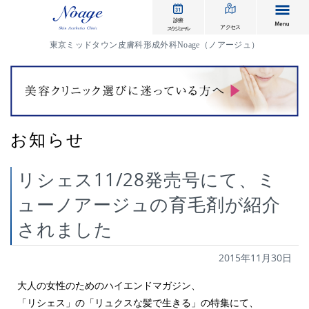
me
診療
アクセス
スケジュール
東京ミッドタウン皮膚科形成外科Noage（ノアージュ）
お知らせ
リシェス11/28発売号にて、ミ
ューノアージュの育毛剤が紹介
されました
2015年11月30日
大人の女性のためのハイエンドマガジン、
「リシェス」の「リュクスな髪で生きる」の特集にて、