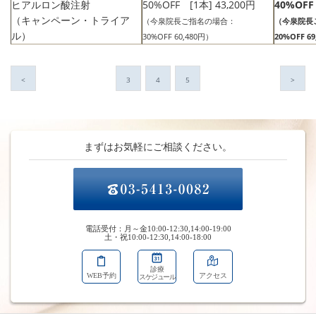
ヒアルロン酸注射
50%OFF [1本] 43,200円
40%OFF
（キャンペーン・トライア
（今泉院長ご指名の場合：
（今泉院長
ル）
30%OFF 60,480円）
20%OFF 6
<
3
4
5
>
まずはお気軽にご相談ください。
電話受付：月～金10:00-12:30,14:00-19:00
土・祝10:00-12:30,14:00-18:00
診療
WEB予約
アクセス
スケジュール