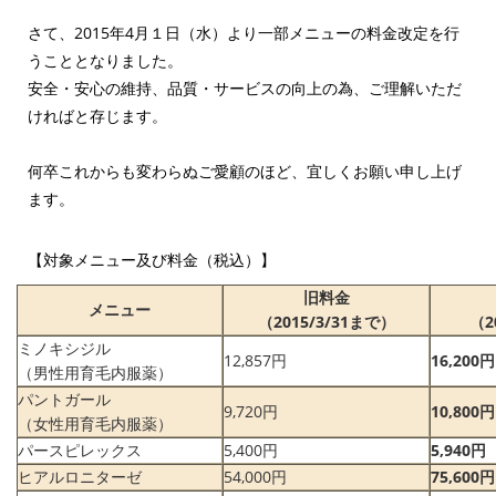
さて、2015年4月１日（水）より一部メニューの料金改定を行
うこととなりました。
安全・安心の維持、品質・サービスの向上の為、ご理解いただ
ければと存じます。
何卒これからも変わらぬご愛顧のほど、宜しくお願い申し上げ
ます。
【対象メニュー及び料金（税込）】
旧料金
メニュー
（2015/3/31まで）
（2
ミノキシジル
12,857円
16,200円
（男性用育毛内服薬）
パントガール
9,720円
10,800円
（女性用育毛内服薬）
パースピレックス
5,400円
5,940円
ヒアルロニターゼ
54,000円
75,600円