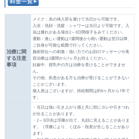
メイク：糸の挿入部を避けて当日から可能です。
入浴：洗顔・洗髪・シャワーは当日より可能です。入
浴は腫れがある場合2～3日間様子をみてください。
運動：激しい運動は1週間後から軽い運動は翌日以降、
ご自身が可能な範囲で行ってください。
治療に関
施術部位への刺激：強い力でのお顔のマッサージや美
する注意
容治療は2週間から1ヶ月お控えください。
事項
妊娠中、授乳中の方は治療を受けることができませ
ん。
その他、疾患がある方も治療が受けることができない
ことがございます。
個人差はございますが、持続期間は約6ヶ月から1年で
す。
・当日は強い引き上がり感と共に頬にヨレや引きつれ
が出ることがあります。
・2～3日頃は浮腫が出て、丸顔に見えることがありま
す。（浮腫により、くぼみ・段差が生じることがあり
ます）