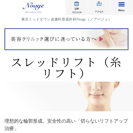
me
診療
アクセス
スケジュール
東京ミッドタウン皮膚科形成外科Noage（ノアージュ）
スレッドリフト（糸
リフト）
理想的な輪郭形成。安全性の高い「切らないリフトアップ
治療」