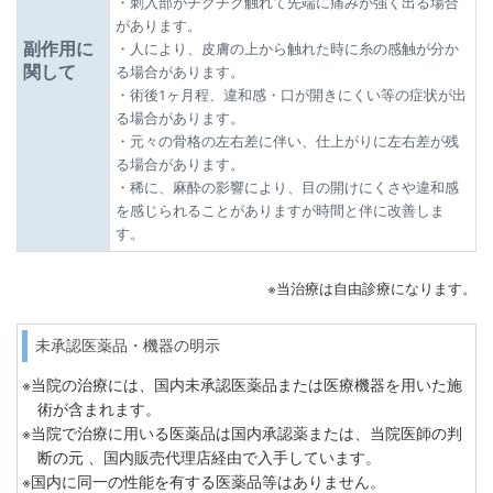
・刺入部がチクチク触れて先端に痛みが強く出る場合
があります。
副作用に
・人により、皮膚の上から触れた時に糸の感触が分か
関して
る場合があります。
・術後1ヶ月程、違和感・口が開きにくい等の症状が出
る場合があります。
・元々の骨格の左右差に伴い、仕上がりに左右差が残
る場合があります。
・稀に、麻酔の影響により、目の開けにくさや違和感
を感じられることがありますが時間と伴に改善しま
す。
※当治療は自由診療になります。
未承認医薬品・機器の明示
当院の治療には、国内未承認医薬品または医療機器を用いた施
術が含まれます。
当院で治療に用いる医薬品は国内承認薬または、当院医師の判
断の元 、国内販売代理店経由で入手しています。
国内に同一の性能を有する医薬品等はありません。